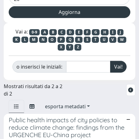
Vai a:
0-9
A
B
C
D
E
F
G
H
I
J
K
L
M
N
O
P
Q
R
S
T
U
V
W
X
Y
Z
o inserisci le iniziali:
Mostrati risultati da 2 a 2
di 2
esporta metadati
Public health impacts of city policies to
reduce climate change: findings from the
URGENCHE EU-China project