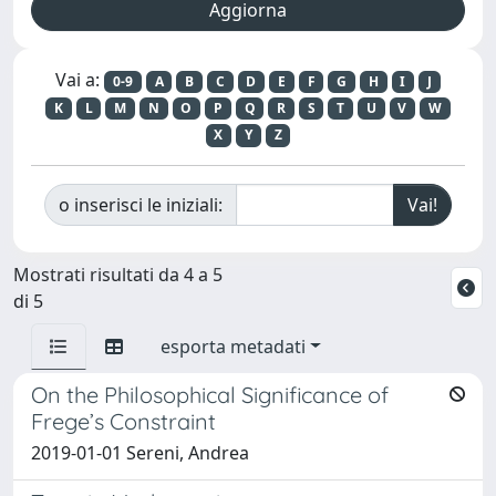
Vai a:
0-9
A
B
C
D
E
F
G
H
I
J
K
L
M
N
O
P
Q
R
S
T
U
V
W
X
Y
Z
o inserisci le iniziali:
Mostrati risultati da 4 a 5
di 5
esporta metadati
On the Philosophical Significance of
Frege’s Constraint
2019-01-01 Sereni, Andrea