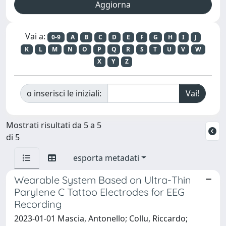
Vai a:
0-9
A
B
C
D
E
F
G
H
I
J
K
L
M
N
O
P
Q
R
S
T
U
V
W
X
Y
Z
o inserisci le iniziali:
Mostrati risultati da 5 a 5
di 5
esporta metadati
Wearable System Based on Ultra-Thin
Parylene C Tattoo Electrodes for EEG
Recording
2023-01-01 Mascia, Antonello; Collu, Riccardo;