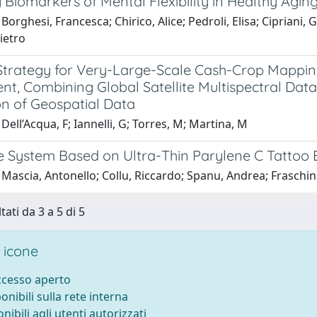
 Biomarkers of Mental Flexibility in Healthy Agi
Borghesi, Francesca; Chirico, Alice; Pedroli, Elisa; Cipriani
ietro
Strategy for Very-Large-Scale Cash-Crop Mapping
t, Combining Global Satellite Multispectral Data
on of Geospatial Data
Dell’Acqua, F; Iannelli, G; Torres, M; Martina, M
 System Based on Ultra-Thin Parylene C Tattoo E
 Mascia, Antonello; Collu, Riccardo; Spanu, Andrea; Fraschi
tati da 3 a 5 di 5
 icone
accesso aperto
ponibili sulla rete interna
onibili agli utenti autorizzati