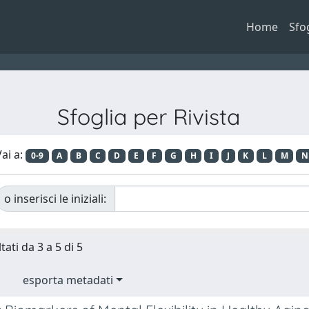
Home
Sfo
Sfoglia per Rivista
ai a:
0-9
A
B
C
D
E
F
G
H
I
J
K
L
M
N
o inserisci le iniziali:
tati da 3 a 5 di 5
esporta metadati