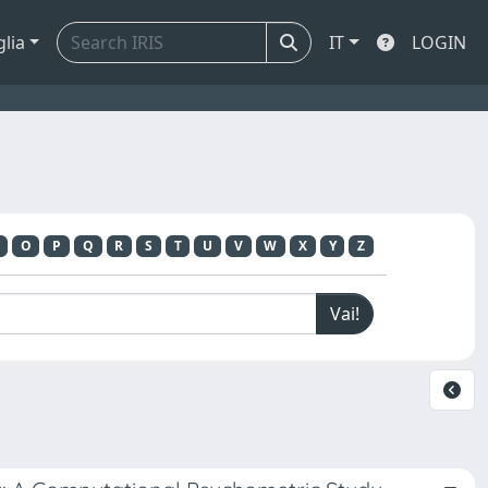
glia
IT
LOGIN
O
P
Q
R
S
T
U
V
W
X
Y
Z