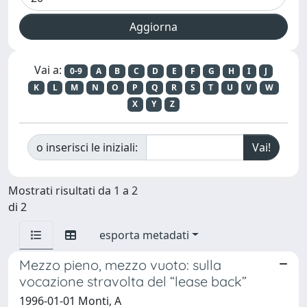
Vai a:
0-9
A
B
C
D
E
F
G
H
I
J
K
L
M
N
O
P
Q
R
S
T
U
V
W
X
Y
Z
o inserisci le iniziali:
Mostrati risultati da 1 a 2
di 2
esporta metadati
Mezzo pieno, mezzo vuoto: sulla
vocazione stravolta del “lease back”
1996-01-01 Monti, A