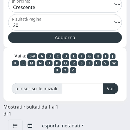
In ordine:
Risultati/Pagina
Vai a:
0-9
A
B
C
D
E
F
G
H
I
J
K
L
M
N
O
P
Q
R
S
T
U
V
W
X
Y
Z
o inserisci le iniziali:
Mostrati risultati da 1 a 1
di 1
esporta metadati